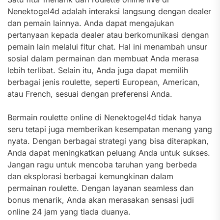
Nenektogel4d adalah interaksi langsung dengan dealer
dan pemain lainnya. Anda dapat mengajukan
pertanyaan kepada dealer atau berkomunikasi dengan
pemain lain melalui fitur chat. Hal ini menambah unsur
sosial dalam permainan dan membuat Anda merasa
lebih terlibat. Selain itu, Anda juga dapat memilih
berbagai jenis roulette, seperti European, American,
atau French, sesuai dengan preferensi Anda.
Bermain roulette online di Nenektogel4d tidak hanya
seru tetapi juga memberikan kesempatan menang yang
nyata. Dengan berbagai strategi yang bisa diterapkan,
Anda dapat meningkatkan peluang Anda untuk sukses.
Jangan ragu untuk mencoba taruhan yang berbeda
dan eksplorasi berbagai kemungkinan dalam
permainan roulette. Dengan layanan seamless dan
bonus menarik, Anda akan merasakan sensasi judi
online 24 jam yang tiada duanya.