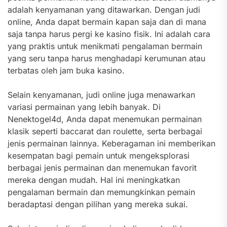
adalah kenyamanan yang ditawarkan. Dengan judi
online, Anda dapat bermain kapan saja dan di mana
saja tanpa harus pergi ke kasino fisik. Ini adalah cara
yang praktis untuk menikmati pengalaman bermain
yang seru tanpa harus menghadapi kerumunan atau
terbatas oleh jam buka kasino.
Selain kenyamanan, judi online juga menawarkan
variasi permainan yang lebih banyak. Di
Nenektogel4d, Anda dapat menemukan permainan
klasik seperti baccarat dan roulette, serta berbagai
jenis permainan lainnya. Keberagaman ini memberikan
kesempatan bagi pemain untuk mengeksplorasi
berbagai jenis permainan dan menemukan favorit
mereka dengan mudah. Hal ini meningkatkan
pengalaman bermain dan memungkinkan pemain
beradaptasi dengan pilihan yang mereka sukai.