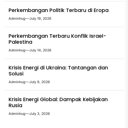
Perkembangan Politik Terbaru di Eropa
Adminhug
July 19, 2026
Perkembangan Terbaru Konflik Israel-
Palestina
Adminhug
July 14, 2026
Krisis Energi di Ukraina: Tantangan dan
Solusi
Adminhug
July 9, 2026
Krisis Energi Global: Dampak Kebijakan
Rusia
Adminhug
July 3, 2026