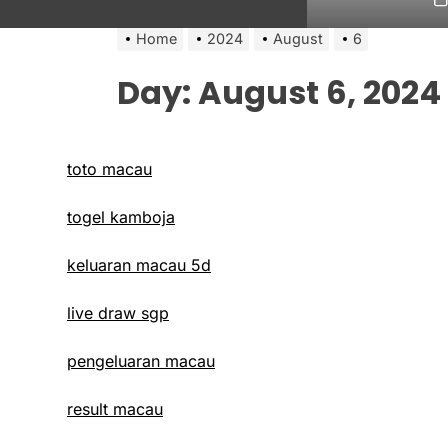
Home
2024
August
6
Day:
August 6, 2024
toto macau
togel kamboja
keluaran macau 5d
live draw sgp
pengeluaran macau
result macau