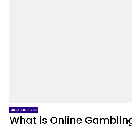
UNCATEGORIZED
What is Online Gamblin