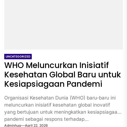
UNCATEGORIZED
WHO Meluncurkan Inisiatif
Kesehatan Global Baru untuk
Kesiapsiagaan Pandemi
Organisasi Kesehatan Dunia (WHO) baru-baru ini
meluncurkan inisiatif kesehatan global inovatif
yang bertujuan untuk meningkatkan kesiapsiagaan
pandemi sebagai respons terhadap...
Adminhug
April 22, 2026