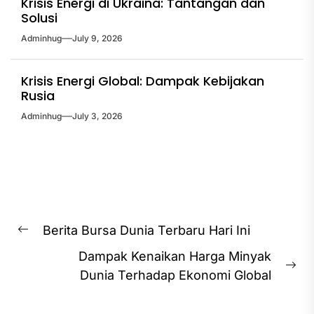
Krisis Energi di Ukraina: Tantangan dan
Solusi
Adminhug
July 9, 2026
Krisis Energi Global: Dampak Kebijakan
Rusia
Adminhug
July 3, 2026
Post
Berita Bursa Dunia Terbaru Hari Ini
Previous
navigation
Dampak Kenaikan Harga Minyak
post:
Ne
Dunia Terhadap Ekonomi Global
pos