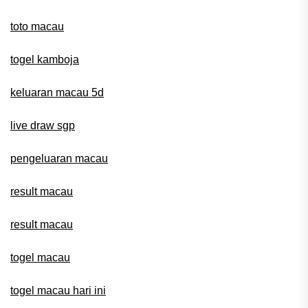
toto macau
togel kamboja
keluaran macau 5d
live draw sgp
pengeluaran macau
result macau
result macau
togel macau
togel macau hari ini