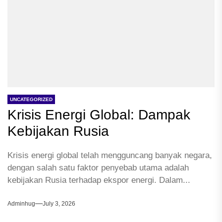
UNCATEGORIZED
Krisis Energi Global: Dampak
Kebijakan Rusia
Krisis energi global telah mengguncang banyak negara,
dengan salah satu faktor penyebab utama adalah
kebijakan Rusia terhadap ekspor energi. Dalam...
Adminhug
July 3, 2026