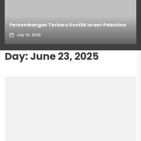
Perkembangan Terbaru Konflik Israel-Palestina
July 14, 2026
Day:
June 23, 2025