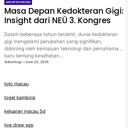
UNCATEGORIZED
Masa Depan Kedokteran Gigi:
Insight dari NEÜ 3. Kongres
Dalam beberapa tahun terakhir, dunia kedokteran
gigi mengalami perubahan yang signifikan,
didorong oleh kemajuan teknologi dan pemahaman
baru tentang kesehatan...
Adminhug
June 23, 2025
toto macau
togel kamboja
keluaran macau 5d
live draw sgp