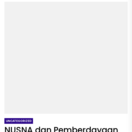
UNCATEGORIZED
NUSNA dan Pemberdayaan