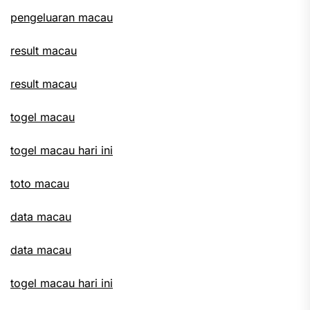
pengeluaran macau
result macau
result macau
togel macau
togel macau hari ini
toto macau
data macau
data macau
togel macau hari ini