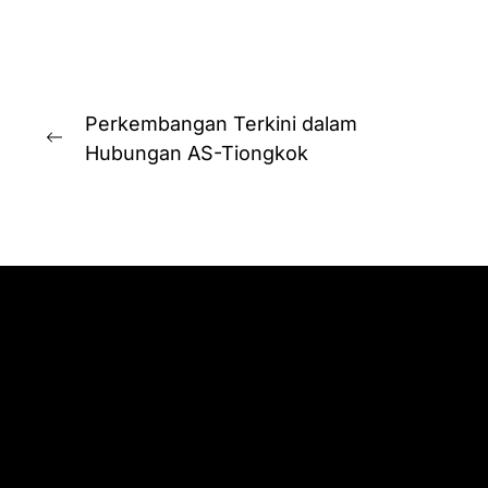
Post
Perkembangan Terkini dalam
navigation
Previous
Hubungan AS-Tiongkok
post: