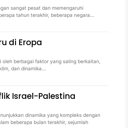
engan sangat pesat dan memengaruhi
rapa tahun terakhir, beberapa negara...
u di Eropa
 oleh berbagai faktor yang saling berkaitan,
lim, dan dinamika...
k Israel-Palestina
menunjukkan dinamika yang kompleks dengan
lam beberapa bulan terakhir, sejumlah