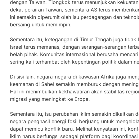
dengan Taiwan. Tiongkok terus menunjukkan kekuatan mil
dekat perairan Taiwan, sementara AS terus memberik
ini semakin diperumit oleh isu perdagangan dan teknol
bersaing untuk memimpin.
Sementara itu, ketegangan di Timur Tengah juga tidak k
Israel terus memanas, dengan serangan-serangan terb
belah pihak. Komunitas internasional berusaha mencari 
sering kali terhambat oleh kepentingan politik dalam 
Di sisi lain, negara-negara di kawasan Afrika juga men
keamanan di Sahel semakin memburuk dengan meningka
Hal ini menimbulkan kekhawatiran akan stabilitas regio
migrasi yang meningkat ke Eropa.
Sementara itu, isu perubahan iklim semakin dikaitkan 
negara penghasil energi fosil berjuang untuk mengelola
dapat memicu konflik baru. Melihat kenyataan ini, konf
iklim harus berfungsi sebagai platform bagi koordina