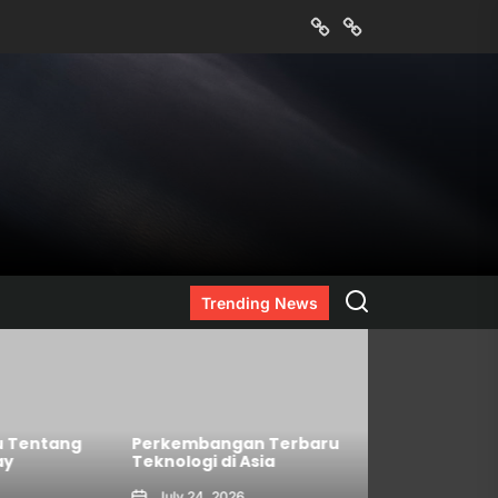
keluaran
nomor
sgp
data
hari
sgp
ini
Search
Trending News
u Tentang
Perkembangan Terbaru
Perkembangan
ay
Teknologi di Asia
Terbaru di E
July 24, 2026
July 19, 2026