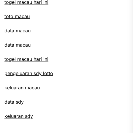
togel macau hari ini
toto macau
data macau
data macau
togel macau hari ini
pengeluaran sdy lotto
keluaran macau
data sdy
keluaran sdy