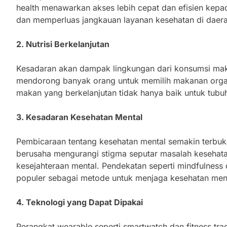
health menawarkan akses lebih cepat dan efisien kep
dan memperluas jangkauan layanan kesehatan di daerah
2. Nutrisi Berkelanjutan
Kesadaran akan dampak lingkungan dari konsumsi mak
mendorong banyak orang untuk memilih makanan organik
makan yang berkelanjutan tidak hanya baik untuk tubuh
3. Kesadaran Kesehatan Mental
Pembicaraan tentang kesehatan mental semakin terbuka
berusaha mengurangi stigma seputar masalah kesehat
kesejahteraan mental. Pendekatan seperti mindfulness d
populer sebagai metode untuk menjaga kesehatan ment
4. Teknologi yang Dapat Dipakai
Perangkat wearable seperti smartwatch dan fitness t