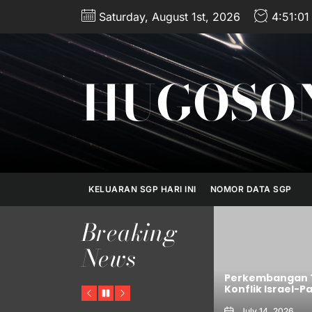
Skip
Saturday, August 1st, 2026
4:51:0
to
the
content
HUGOSO
KELUARAN SGP HARI INI
NOMOR DATA SGP
Breaking
News
erbaru
Perkembangan Politik
Perkembangan 
Terbaru di Eropa
Konflik Israel-P
Previous
Pause
Next
July 19, 2026
July 14, 2026