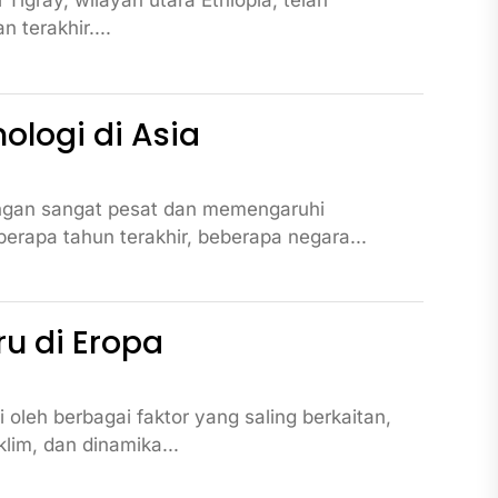
 Tigray, wilayah utara Ethiopia, telah
 terakhir....
logi di Asia
engan sangat pesat dan memengaruhi
rapa tahun terakhir, beberapa negara...
u di Eropa
 oleh berbagai faktor yang saling berkaitan,
lim, dan dinamika...