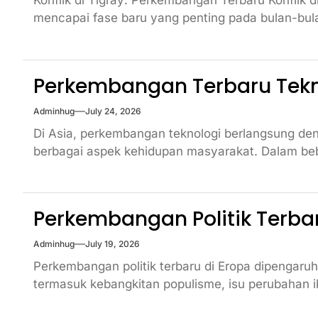
Konflik di Tigray: Perkembangan Terbaru Konflik di
mencapai fase baru yang penting pada bulan-bulan
Perkembangan Terbaru Tekno
Adminhug
July 24, 2026
Di Asia, perkembangan teknologi berlangsung d
berbagai aspek kehidupan masyarakat. Dalam bebe
Perkembangan Politik Terbar
Adminhug
July 19, 2026
Perkembangan politik terbaru di Eropa dipengaruhi
termasuk kebangkitan populisme, isu perubahan ik