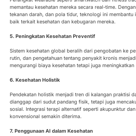
memantau kesehatan mereka secara real-time. Dengan 
tekanan darah, dan pola tidur, teknologi ini membantu
baik terkait kesehatan dan kebugaran mereka.
5. Peningkatan Kesehatan Preventif
Sistem kesehatan global beralih dari pengobatan ke p
rutin, dan pengetahuan tentang penyakit kronis menjadi
mengurangi biaya kesehatan tetapi juga meningkatkan 
6. Kesehatan Holistik
Pendekatan holistik menjadi tren di kalangan praktisi 
dianggap dari sudut pandang fisik, tetapi juga mencaku
sosial. Integrasi terapi alternatif seperti akupunktur 
konvensional semakin diterima.
7. Penggunaan AI dalam Kesehatan