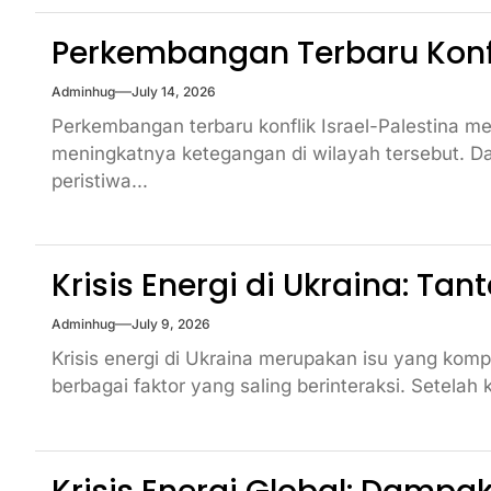
Perkembangan Terbaru Konfli
Adminhug
July 14, 2026
Perkembangan terbaru konflik Israel-Palestina 
meningkatnya ketegangan di wilayah tersebut. Da
peristiwa...
Krisis Energi di Ukraina: Ta
Adminhug
July 9, 2026
Krisis energi di Ukraina merupakan isu yang kom
berbagai faktor yang saling berinteraksi. Setelah k