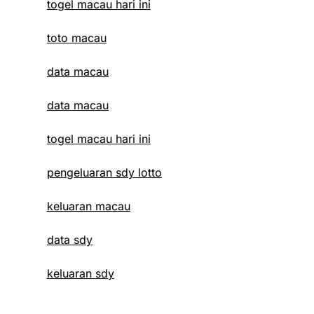
togel macau hari ini
toto macau
data macau
data macau
togel macau hari ini
pengeluaran sdy lotto
keluaran macau
data sdy
keluaran sdy