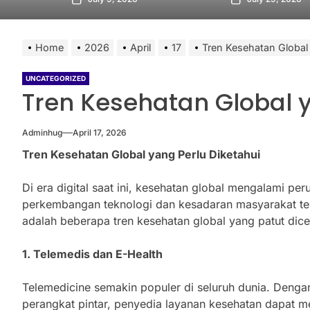
Home
2026
April
17
Tren Kesehatan Global 
UNCATEGORIZED
Tren Kesehatan Global y
Adminhug
April 17, 2026
Tren Kesehatan Global yang Perlu Diketahui
Di era digital saat ini, kesehatan global mengalami per
perkembangan teknologi dan kesadaran masyarakat ter
adalah beberapa tren kesehatan global yang patut dice
1. Telemedis dan E-Health
Telemedicine semakin populer di seluruh dunia. Deng
perangkat pintar, penyedia layanan kesehatan dapat me