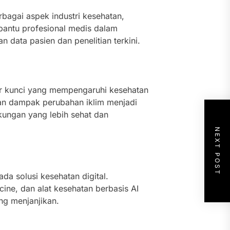
berbagai aspek industri kesehatan,
mbantu profesional medis dalam
 data pasien dan penelitian terkini.
tor kunci yang mempengaruhi kesehatan
 dan dampak perubahan iklim menjadi
kungan yang lebih sehat dan
NEXT POST
da solusi kesehatan digital.
cine, dan alat kesehatan berbasis AI
ng menjanjikan.