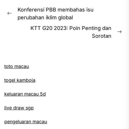
Post
Konferensi PBB membahas isu
navigation
Previous
perubahan iklim global
post:
KTT G20 2023: Poin Penting dan
Ne
Sorotan
pos
toto macau
togel kamboja
keluaran macau 5d
live draw sgp
pengeluaran macau