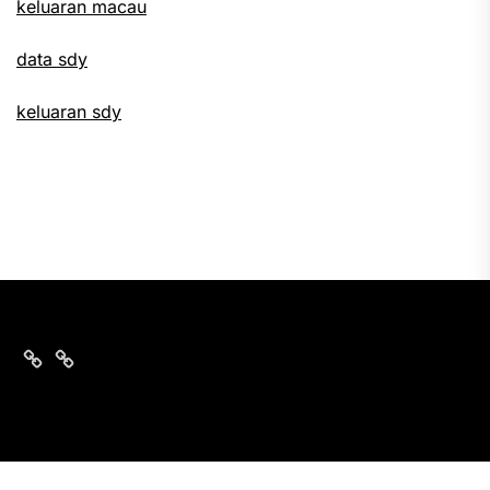
keluaran macau
data sdy
keluaran sdy
keluaran
nomor
sgp
data
hari
sgp
ini