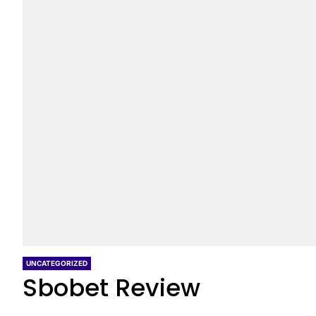
UNCATEGORIZED
Sbobet Review