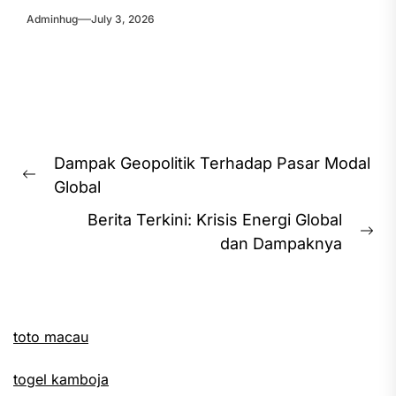
Adminhug
July 3, 2026
Post
Dampak Geopolitik Terhadap Pasar Modal
navigation
Previous
Global
post:
Berita Terkini: Krisis Energi Global
Ne
dan Dampaknya
pos
toto macau
togel kamboja