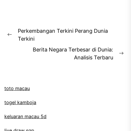
Post
Perkembangan Terkini Perang Dunia
navigation
Previous
Terkini
post:
Berita Negara Terbesar di Dunia:
Ne
Analisis Terbaru
pos
toto macau
togel kamboja
keluaran macau 5d
live draw sgp