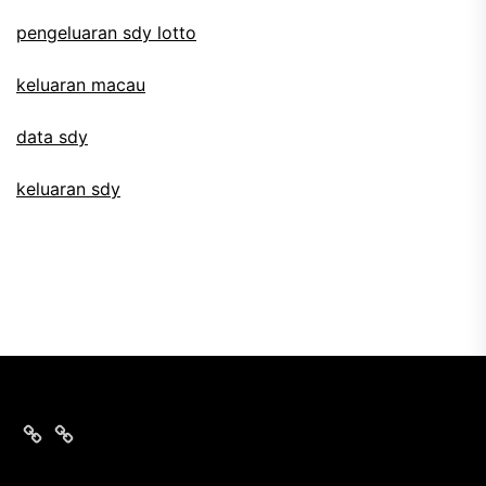
pengeluaran sdy lotto
keluaran macau
data sdy
keluaran sdy
keluaran
nomor
sgp
data
hari
sgp